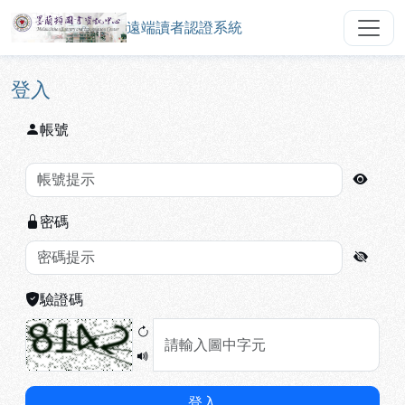
遠端讀者認證系統
中華信義神學院圖書館遠端讀者認
跳到主要內容
:::
:::
登入
帳號
密碼
驗證碼
登入